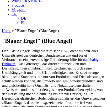
Why CERAMIN®?
Products
Magazine
EN
DE
PL
Home
»
"Blauer Engel" (Blue Angel)
"Blauer Engel" (Blue Angel)
Der „Blaue Engel“, eingeführt im Jahr 1978, dient als offizielles
Umweltsiegel der deutschen Bundesregierung und bietet
Verbrauchern eine zuverlässige Orientierungshilfe für
nachhaltige
Einkäufe
. Das Gütesiegel, das direkt auf Produkten und
Dienstleistungen angebracht wird, zeichnet sich durch seine
Unabhängigkeit und hohe Glaubwürdigkeit aus. Es setzt strenge
ökologische Standards, die nur von Produkten und Dienstleistungen
erfüllt werden können, die umwelt- und gesundheitsfreundlich sind
und gleichzeitig hohe Qualitäts- und Nutzungseigenschaften
aufweisen – und dies über den gesamten Produktlebenszyklus, von
der Herstellung über die Nutzung bis hin zur Entsorgung. Im
Bereich der elastischen Bodenbeläge signalisiert das Umweltzeichen
„Blauer Engel“, dass die ausgezeichneten Produkte frei von
schädlichen Weichmachern sind und eine geringe Belastung durch